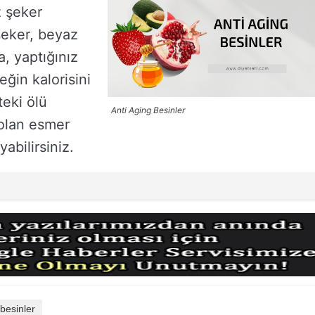
z şeker
şeker, beyaz
a, yaptığınız
eğin kalorisini
teki ölü
Anti Aging Besinler
 olan esmer
abilirsiniz.
 besinler