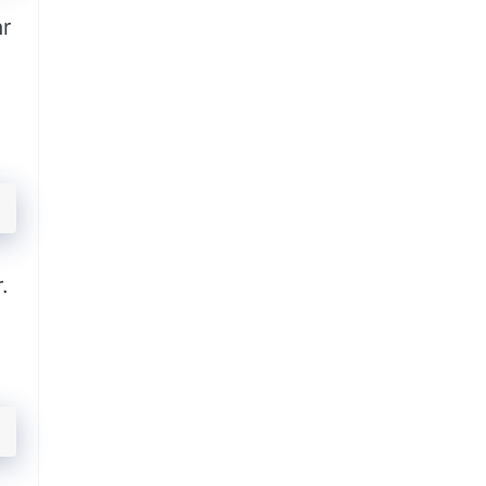
ar
n
.