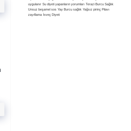
uygulanır
Su diyeti yapanların yorumları
Terazi Burcu Sağlık
Unsuz beşamel sos
Yay Burcu sağlık
Yağsız pirinç Pilavı
zayıflama
İsveç Diyeti
u