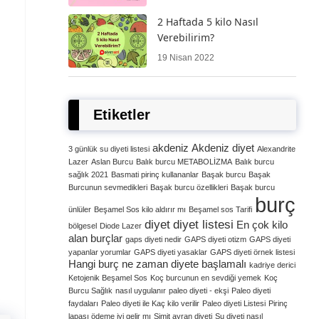
2 Haftada 5 kilo Nasıl
Verebilirim?
19 Nisan 2022
Etiketler
akdeniz
Akdeniz diyet
3 günlük su diyeti listesi
Alexandrite
Lazer
Aslan Burcu
Balık burcu METABOLİZMA
Balık burcu
sağlık 2021
Basmati pirinç kullananlar
Başak burcu
Başak
Burcunun sevmedikleri
Başak burcu özellikleri
Başak burcu
burç
ünlüler
Beşamel Sos kilo aldırır mı
Beşamel sos Tarifi
diyet
diyet listesi
En çok kilo
bölgesel
Diode Lazer
alan burçlar
gaps diyeti nedir
GAPS diyeti otizm
GAPS diyeti
yapanlar yorumlar
GAPS diyeti yasaklar
GAPS diyeti örnek listesi
Hangi burç ne zaman diyete başlamalı
kadriye derici
Ketojenik Beşamel Sos
Koç burcunun en sevdiği yemek
Koç
Burcu Sağlık
nasıl uygulanır
paleo diyeti - ekşi
Paleo diyeti
faydaları
Paleo diyeti ile Kaç kilo verilir
Paleo diyeti Listesi
Pirinç
lapası ödeme iyi gelir mı
Simit ayran diyeti
Su diyeti nasıl