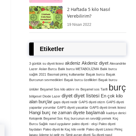
2 Haftada 5 kilo Nasıl
Verebilirim?
19 Nisan 2022
Etiketler
akdeniz
Akdeniz diyet
3 günlük su diyeti listesi
Alexandrite
Lazer
Aslan Burcu
Balık burcu METABOLİZMA
Balık burcu
sağlık 2021
Basmati pirinç kullananlar
Başak burcu
Başak
Burcunun sevmedikleri
Başak burcu özellikleri
Başak burcu
burç
ünlüler
Beşamel Sos kilo aldırır mı
Beşamel sos Tarifi
diyet
diyet listesi
En çok kilo
bölgesel
Diode Lazer
alan burçlar
gaps diyeti nedir
GAPS diyeti otizm
GAPS diyeti
yapanlar yorumlar
GAPS diyeti yasaklar
GAPS diyeti örnek listesi
Hangi burç ne zaman diyete başlamalı
kadriye derici
Ketojenik Beşamel Sos
Koç burcunun en sevdiği yemek
Koç
Burcu Sağlık
nasıl uygulanır
paleo diyeti - ekşi
Paleo diyeti
faydaları
Paleo diyeti ile Kaç kilo verilir
Paleo diyeti Listesi
Pirinç
lapası ödeme iyi gelir mı
Simit ayran diyeti
Su diyeti nasıl