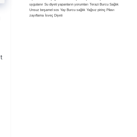
uygulanır
Su diyeti yapanların yorumları
Terazi Burcu Sağlık
Unsuz beşamel sos
Yay Burcu sağlık
Yağsız pirinç Pilavı
zayıflama
İsveç Diyeti
u
t