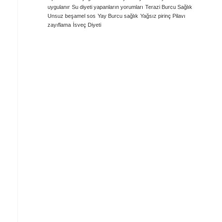
uygulanır
Su diyeti yapanların yorumları
Terazi Burcu Sağlık
Unsuz beşamel sos
Yay Burcu sağlık
Yağsız pirinç Pilavı
zayıflama
İsveç Diyeti